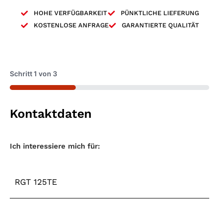
HOHE VERFÜGBARKEIT
PÜNKTLICHE LIEFERUNG
KOSTENLOSE ANFRAGE
GARANTIERTE QUALITÄT
Schritt
1
von
3
33%
Kontaktdaten
Maschinentyp
*
Ich interessiere mich für: