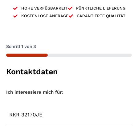
HOHE VERFÜGBARKEIT
PÜNKTLICHE LIEFERUNG
KOSTENLOSE ANFRAGE
GARANTIERTE QUALITÄT
Schritt
1
von
3
33%
Kontaktdaten
Maschinentyp
*
Ich interessiere mich für: