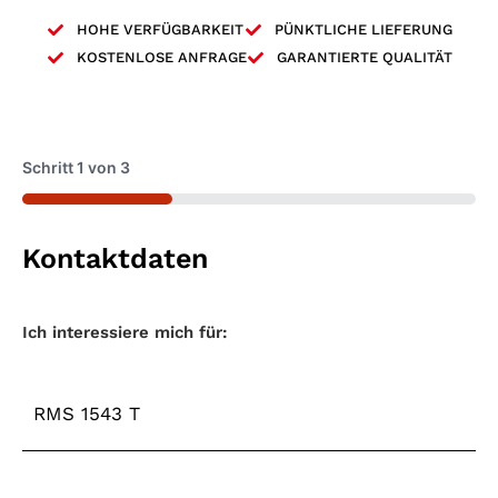
HOHE VERFÜGBARKEIT
PÜNKTLICHE LIEFERUNG
KOSTENLOSE ANFRAGE
GARANTIERTE QUALITÄT
Schritt
1
von
3
33%
Kontaktdaten
Maschinentyp
*
Ich interessiere mich für: