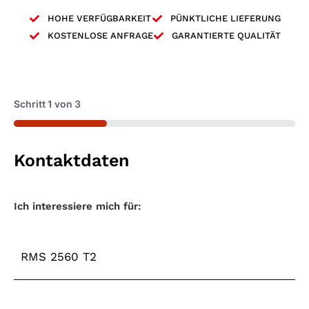
HOHE VERFÜGBARKEIT
PÜNKTLICHE LIEFERUNG
KOSTENLOSE ANFRAGE
GARANTIERTE QUALITÄT
Schritt
1
von
3
33%
Kontaktdaten
Maschinentyp
*
Ich interessiere mich für: