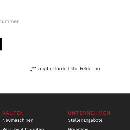
nummer
*
„
*
“ zeigt erforderliche Felder an
KAUFEN
UNTERNEHMEN
Neumaschinen
Stellenangebote
Personenlift kaufen
Greenline