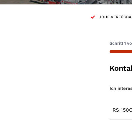
HOHE VERFÜGBA
Schritt
1
v
33%
Konta
Maschin
Ich intere