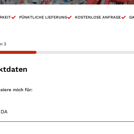
RKEIT
PÜNKTLICHE LIEFERUNG
KOSTENLOSE ANFRAGE
GA
on
3
ktdaten
entyp
*
ssiere mich für: