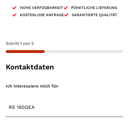
HOHE VERFÜGBARKEIT
PÜNKTLICHE LIEFERUNG
KOSTENLOSE ANFRAGE
GARANTIERTE QUALITÄT
Schritt
1
von
3
33%
Kontaktdaten
Maschinentyp
*
Ich interessiere mich für: