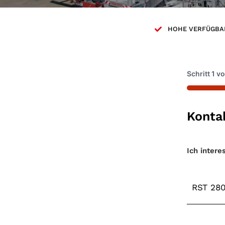
HOHE VERFÜGBA
Schritt
1
v
33%
Konta
Maschin
Ich intere