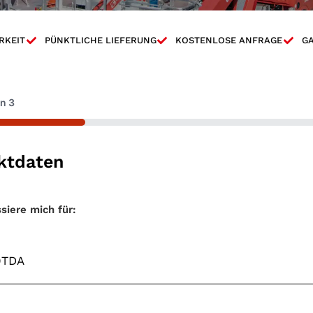
RKEIT
PÜNKTLICHE LIEFERUNG
KOSTENLOSE ANFRAGE
GA
on
3
ktdaten
entyp
*
ssiere mich für: