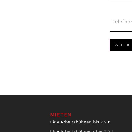
Telefon
MIETEN
Lkw Arbeitsbühnen bis 7,5 t
Lkw Arbeitsbühnen über 7,5 t