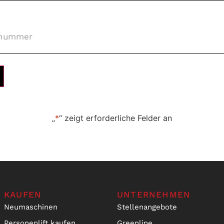
nummer
*
„
*
“ zeigt erforderliche Felder an
KAUFEN
UNTERNEHMEN
Neumaschinen
Stellenangebote
Personenlift kaufen
Greenline