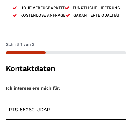
HOHE VERFÜGBARKEIT
PÜNKTLICHE LIEFERUNG
KOSTENLOSE ANFRAGE
GARANTIERTE QUALITÄT
Schritt
1
von
3
33%
Kontaktdaten
Maschinentyp
*
Ich interessiere mich für: