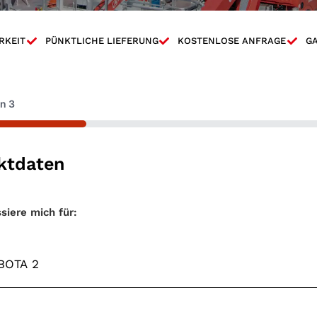
RKEIT
PÜNKTLICHE LIEFERUNG
KOSTENLOSE ANFRAGE
GA
on
3
ktdaten
entyp
*
ssiere mich für: