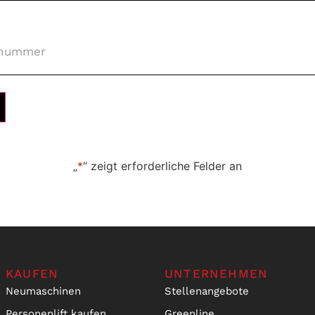
nummer
*
„
*
“ zeigt erforderliche Felder an
KAUFEN
UNTERNEHMEN
Neumaschinen
Stellenangebote
Personenlift kaufen
Greenline