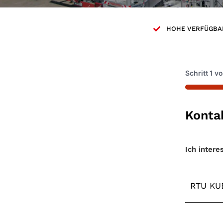
HOHE VERFÜGBA
Schritt
1
v
33%
Konta
Maschin
Ich intere