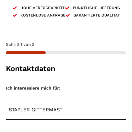
HOHE VERFÜGBARKEIT
PÜNKTLICHE LIEFERUNG
KOSTENLOSE ANFRAGE
GARANTIERTE QUALITÄT
Schritt
1
von
3
33%
Kontaktdaten
Maschinentyp
*
Ich interessiere mich für: