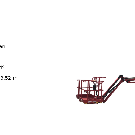
en
4°
 9,52 m