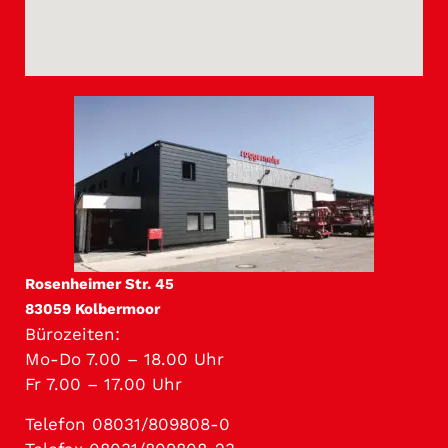
Rosenheimer Str. 45
83059 Kolbermoor
Bürozeiten:
Mo-Do 7.00 – 18.00 Uhr
Fr 7.00 – 17.00 Uhr
Telefon 08031/809808-0