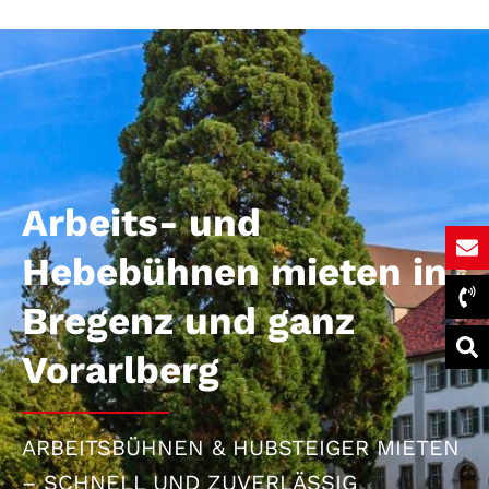
Bregenz & Vorarlberg
Arbeits- und
Hebebühnen mieten in
Bregenz und ganz
Vorarlberg
ARBEITSBÜHNEN & HUBSTEIGER MIETEN
– SCHNELL UND ZUVERLÄSSIG