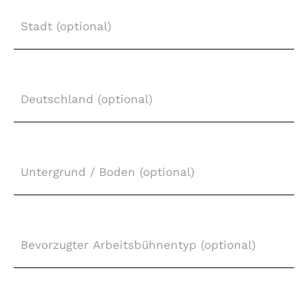
Stadt
(optional)
Deutschland
(optional)
Untergrund
/
Boden
(optional)
Bevorzugter
Arbeitsbühnentyp
(optional)
Arbeitshöhe