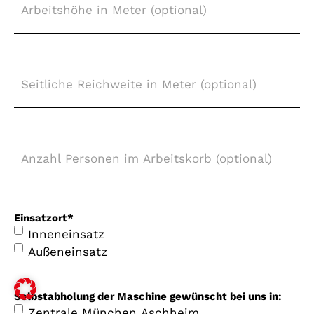
in
Meter
(optional)
Seitliche
Reichweite
in
Meter
(optional)
Anzahl
Personen
im
Arbeitskorb
(optional)
Einsatzort
*
Inneneinsatz
Außeneinsatz
Selbstabholung der Maschine gewünscht bei uns in:
Zentrale München Aschheim