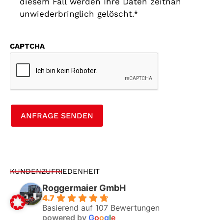
diesem Fall werden Ihre Daten zeitnah
unwiederbringlich gelöscht.*
CAPTCHA
ANFRAGE SENDEN
KUNDENZUFRIEDENHEIT
Roggermaier GmbH
4.7
Basierend auf 107 Bewertungen
powered by
G
o
o
g
l
e