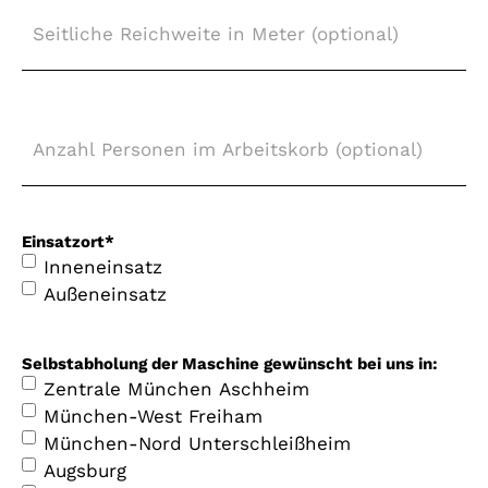
Seitliche
Reichweite
in
Meter
(optional)
Anzahl
Personen
im
Arbeitskorb
(optional)
Einsatzort
*
Inneneinsatz
Außeneinsatz
Selbstabholung der Maschine gewünscht bei uns in:
Zentrale München Aschheim
München-West Freiham
München-Nord Unterschleißheim
Augsburg