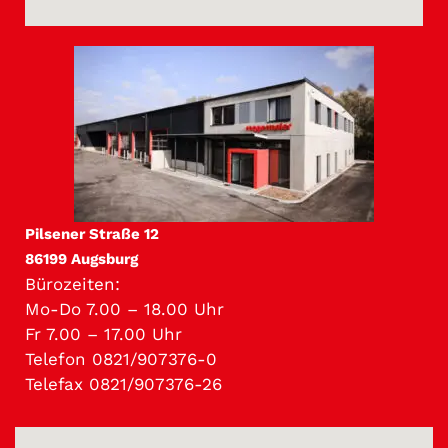
Pilsener Straße 12
86199 Augsburg
Bürozeiten:
Mo-Do 7.00 – 18.00 Uhr
Fr 7.00 – 17.00 Uhr
Telefon 0821/907376-0
Telefax 0821/907376-26