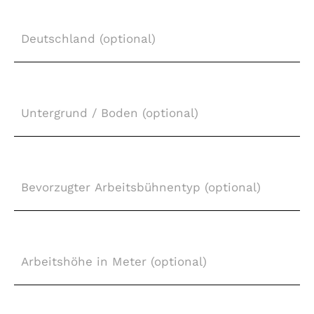
Deutschland
(optional)
Untergrund
/
Boden
(optional)
Bevorzugter
Arbeitsbühnentyp
(optional)
Arbeitshöhe
in
Meter
(optional)