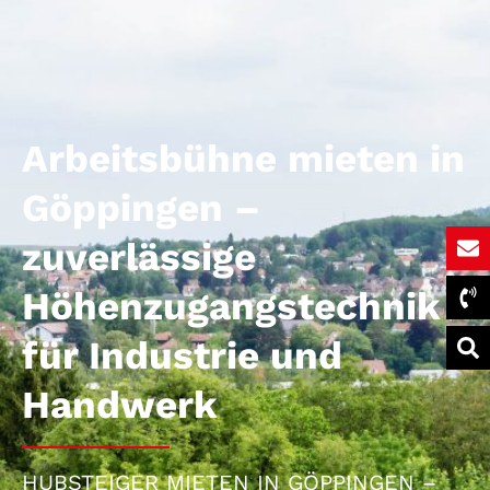
Arbeitsbühne mieten in
Göppingen –
zuverlässige
Höhenzugangstechnik
für Industrie und
Handwerk
HUBSTEIGER MIETEN IN GÖPPINGEN –