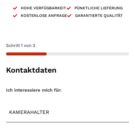
HOHE VERFÜGBARKEIT
PÜNKTLICHE LIEFERUNG
KOSTENLOSE ANFRAGE
GARANTIERTE QUALITÄT
Schritt
1
von
3
33%
Kontaktdaten
Maschinentyp
*
Ich interessiere mich für: