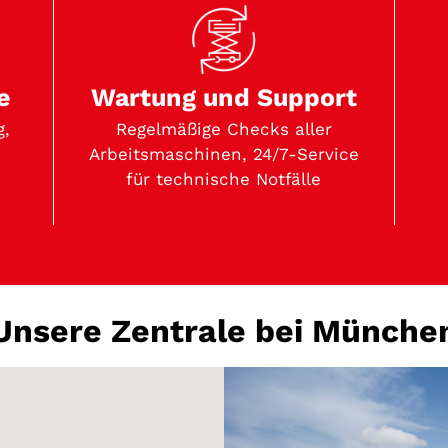
Wartung und Support
e
Regelmäßige Checks aller
g,
Arbeitsmaschinen, 24/7-Service
für technische Notfälle
Unsere Zentrale bei Münche