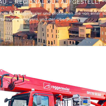
AU – REGIONAL GUT AUFGESTELLT
hne bei Roggermaier und profitieren Sie von einer s
rte in Niederbayern und der Oberpfalz!