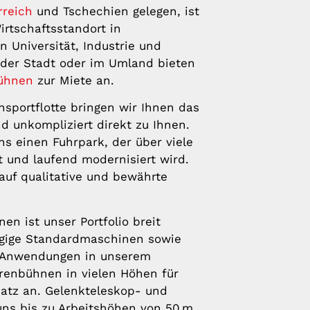
rreich
und Tschechien gelegen, ist
rtschaftsstandort in
n Universität, Industrie und
n der Stadt oder im Umland bieten
bühnen
zur Miete an.
sportflotte bringen wir Ihnen das
d unkompliziert direkt zu Ihnen.
ns einen Fuhrpark, der über viele
t und laufend modernisiert wird.
 auf qualitative und bewährte
en ist unser Portfolio breit
ängige Standardmaschinen sowie
e Anwendungen in unserem
renbühnen in vielen Höhen für
atz an. Gelenkteleskop- und
uns bis zu Arbeitshöhen von 50 m