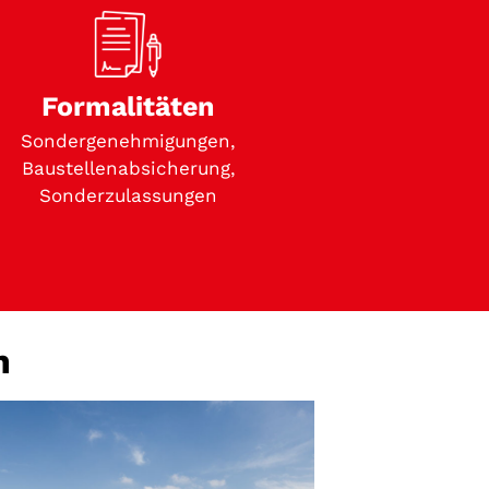
Formalitäten
Sondergenehmigungen,
Baustellenabsicherung,
Sonderzulassungen
n