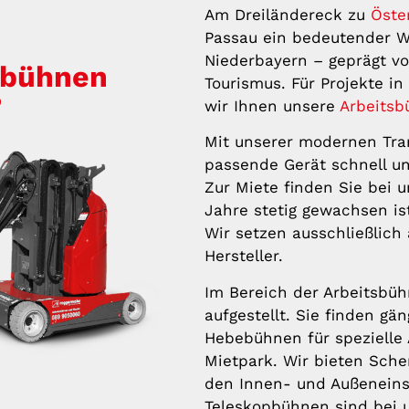
Am Dreiländereck zu
Öste
Passau ein bedeutender Wi
Niederbayern – geprägt vo
sbühnen
Tourismus. Für Projekte i
?
wir Ihnen unsere
Arbeits
Mit unserer modernen Tran
passende Gerät schnell un
Zur Miete finden Sie bei u
Jahre stetig gewachsen is
Wir setzen ausschließlich
Hersteller.
Im Bereich der Arbeitsbühn
aufgestellt. Sie finden g
Hebebühnen für speziell
Mietpark. Wir bieten Sche
den Innen- und Außeneins
Teleskopbühnen sind bei 