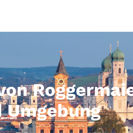
von Roggermaie
nd Umgebung